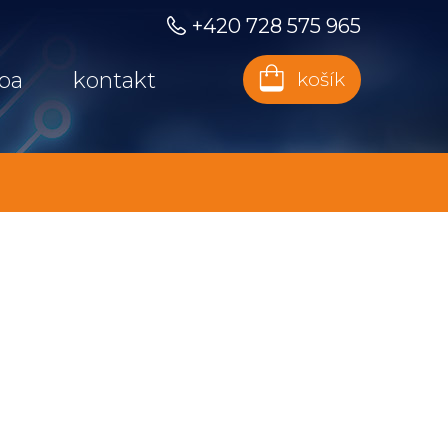
+420 728 575 965
ba
kontakt
košík