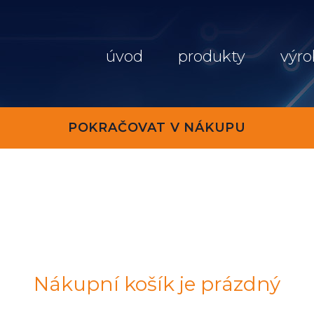
úvod
produkty
výro
POKRAČOVAT V NÁKUPU
Nákupní košík je prázdný