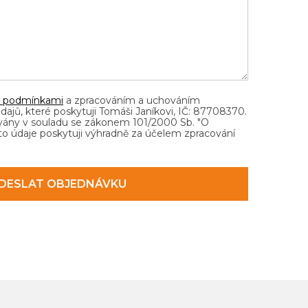
i podmínkami
a zpracováním a uchováním
jů, které poskytuji Tomáši Janíkovi, IČ: 87708370.
vány v souladu se zákonem 101/2000 Sb. "O
to údaje poskytuji výhradně za účelem zpracování